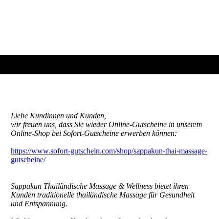
Liebe Kundinnen und Kunden,
wir freuen uns, dass Sie wieder Online-Gutscheine in unserem
Online-Shop bei Sofort-Gutscheine erwerben können:
https://www.sofort-gutschein.com/shop/sappakun-thai-massage-
gutscheine/
Sappakun Thailändische Massage & Wellness bietet ihren
Kunden traditionelle thailändische Massage für Gesundheit
und Entspannung.