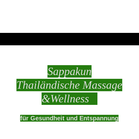
Sappakun
Thailändische Massage
&Wellness
für Gesundheit und Entspannung